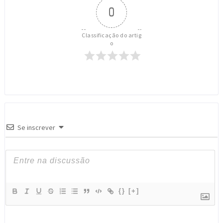
0
Classificação do artig
o
Se inscrever
{}
[+]