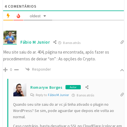
4
COMENTÁRIOS
oldest
Fábio M Junior
8 anos atrás
Meu site saiu do ar. 404, página na encontrada, após fazer os
procedimentos de deixar “on” : As opções do Crypto.
Responder
0
Romaryw Borges
Autor
Reply to
Fábio M Junior
8 anos atrás
Quando seu site saiu do ar vc já tinha ativado o plugin no
WordPress? Se sim, pode aguardar que depois ele volta ao
normal.
Caso contrário, basta desativar o SSL no CloudFlare (colocar em