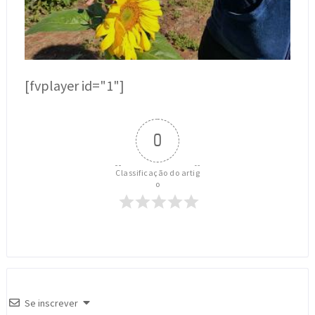
[fvplayer id="1"]
0
Classificação do artig
o
Se inscrever