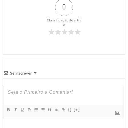
0
Classificação do artig
o
Se inscrever
{}
[+]